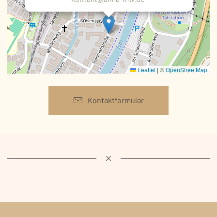
Leaflet
|
©
OpenStreetMap
Kontaktformular