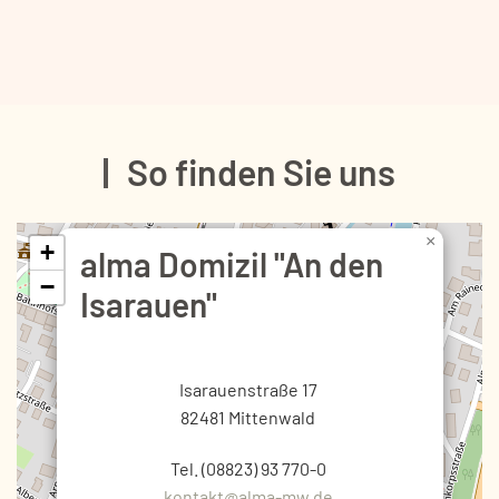
So finden Sie uns
×
+
alma Domizil "An den
−
Isarauen"
Isarauenstraße 17
82481 Mittenwald
Tel. (08823) 93 770-0
kontakt@alma-mw.de